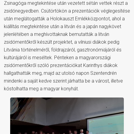
Zsinagóga megtekintése után vezetett sétán vettek részt a
zsidónegyedben. Csütörtökön a prezentációk véglegesítése
után meglátogatták a Holokauszt Emlékközpontot, ahol a
kiállítás megtekintése után a litván és a japán nagykövet
jelenlétében a meghívottaknak bemutatták a litván
zsidómentőkről készült projektet, a vilniusi diákok pedig
Litvánia történelméről, földrajzáról, gasztronómiájáról és
kultúrájáról is meséltek. Pénteken a magyarországi
zsidómentőkről szóló prezentációkat Karinthys diákok
hallgathatták meg, majd az utolsó napon Szentendrén
mindenki a saját kedve szerint járhatta be a várost, illetve
kóstolhatta meg a magyar konyhát.