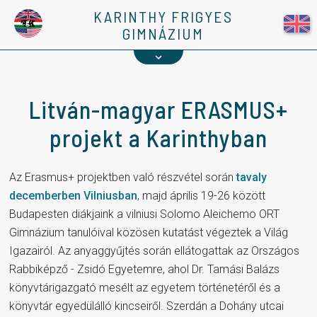
Kapcsolat
KARINTHY FRIGYES
GIMNÁZIUM
1%
Litván-magyar ERASMUS+
projekt a Karinthyban
Az Erasmus+ projektben való részvétel során
tavaly
decemberben Vilniusban
, majd április 19-26 között
Budapesten diákjaink a vilniusi Solomo Aleichemo ORT
Gimnázium tanulóival közösen kutatást végeztek a Világ
Igazairól. Az anyaggyűjtés során ellátogattak az Országos
Rabbiképző - Zsidó Egyetemre, ahol Dr. Tamási Balázs
könyvtárigazgató mesélt az egyetem történetéről és a
könyvtár egyedülálló kincseiről. Szerdán a Dohány utcai