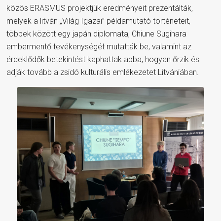
közös ERASMUS projektjük eredményeit prezentálták,
melyek a litván „Világ Igazai” példamutató történeteit,
többek között egy japán diplomata, Chiune Sugihara
embermentő tevékenységét mutatták be, valamint az
érdeklődők betekintést kaphattak abba, hogyan őrzik és
adják tovább a zsidó kulturális emlékezetet Litvániában.