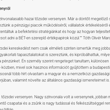
enyről
színvonalasabb hazai tőzsdei versenyen. Már a döntőt megelőző 
reztünk a pénzügyi piacok működéséről, vállalatok értékeléséről 
ntáltuk a befektetési stratégiánkat és hogy az hogyan teljesítet
csot adni a BÉT-en szereplő értékpapírok közül."" Tóth Olivér Marc
őzsdei kereskedést nem csak elméleti szinten ismertük meg job
gyakorlati tapasztalatokat is szereztünk, és kipróbálhattuk, mily
a pénzünket. Én személy szerint rengeteget tanultam, különösen
se közben, mivel sok hasznos információt gyűjtöttem a budapest
ásosnál több hírt olvastam a magyar és a nemzetközi gazdasági 
erjúban, valamint növelte az általános gazdasági ismereteimet is.
a tőzsdei versenyen. Nagy színvonala volt a versenynek, jobba
ő csapatai és a zsűrik is nagy tudással és felkészültséggel re
yi Milán