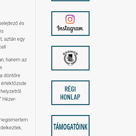
selejtező és
és
t, aztán egy
ell
ban, hanem az
en
 a döntőre
i értéktőzsde
helyzetről.
" Hézer-
n megismertem
ndelkeztek,