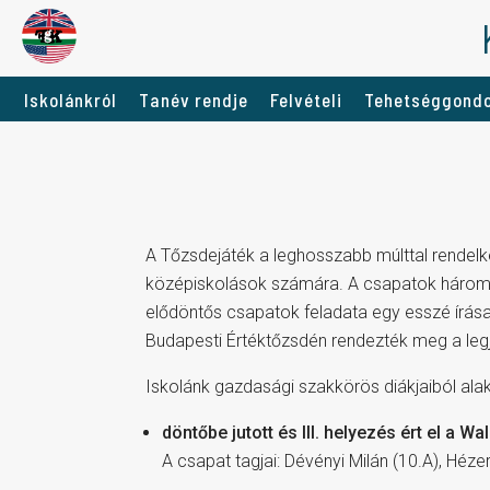
Iskolánkról
Tanév rendje
Felvételi
Tehetséggond
A Tőzsdejáték a leghosszabb múlttal rendelk
középiskolások számára. A csapatok három se
elődöntős csapatok feladata egy esszé írása
Budapesti Értéktőzsdén rendezték meg a legj
Iskolánk gazdasági szakkörös diákjaiból ala
döntőbe jutott és III. helyezés ért el a W
A csapat tagjai: Dévényi Milán (10.A), Hézer