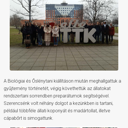
A Biológiai és Őslénytani kiállításon miután meghallgattuk a
gyűjtemény történetét, végig követhettük az állatokat
rendszertani sorrendben preparátumok segítségével.
Szerencsénk volt néhány dolgot a kezünkben is tartani,
például többféle állati koponyát és madártollat, illetve
cápabőrt is simogattunk.