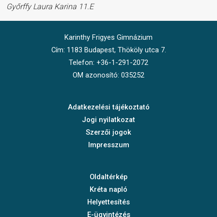
Győrffy Laura Karina 11.E
Karinthy Frigyes Gimnázium
Cím: 1183 Budapest, Thököly utca 7.
Telefon: +36-1-291-2072
OM azonosító: 035252
Adatkezelési tájékoztató
Jogi nyilatkozat
Szerzői jogok
Impresszum
Oldaltérkép
Kréta napló
Helyettesítés
E-ügyintézés