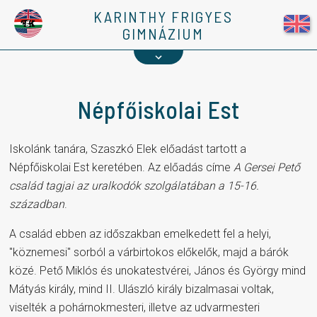
Kapcsolat
KARINTHY FRIGYES
GIMNÁZIUM
1%
Népfőiskolai Est
Iskolánk tanára, Szaszkó Elek előadást tartott a
Népfőiskolai Est keretében. Az előadás címe
A Gersei Pető
család tagjai az uralkodók szolgálatában a 15-16.
században
.
A család ebben az időszakban emelkedett fel a helyi,
"köznemesi" sorból a várbirtokos előkelők, majd a bárók
közé. Pető Miklós és unokatestvérei, János és György mind
Mátyás király, mind II. Ulászló király bizalmasai voltak,
viselték a pohárnokmesteri, illetve az udvarmesteri