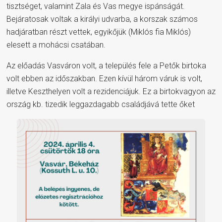
tisztséget, valamint Zala és Vas megye ispánságát.
Bejáratosak voltak a királyi udvarba, a korszak számos
hadjáratban részt vettek, egyikőjük (Miklós fia Miklós)
elesett a mohácsi csatában.
Az előadás Vasváron volt, a település fele a Petők birtoka
volt ebben az időszakban. Ezen kívül három váruk is volt,
illetve Keszthelyen volt a rezidenciájuk. Ez a birtokvagyon az
ország kb. tizedik leggazdagabb családjává tette őket