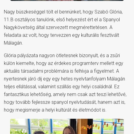
Nagy büszkeséggel tölt el bennünket, hogy Szabó Glória,
11.B osztályos tanulónk, első helyezést ért el a Spanyol
Nagykövetség által szervezett megmérettetésen. A
feladata az volt, hogy tervezzen egy kulturális fesztivált
Málagán.
Glória pályázata nagyon ötletesnek bizonyult, és a zsűri
külön kiemelte, hogy az érdekes programterv mellett egy
aktuális társadalmi problémára is felhívja a figyelmet. A
nyertesnek járó díj egy egy hetes nyelvtanfolyam Málagán
teljes ellátással, valamint szállás egy helyi családnál. Ez
fantasztikus lehetőség, amely nem csak azt teszi lehetővé,
hogy tovább fejlessze spanyol nyelvtudását, hanem azt is,
hogy megismerje a helyi kultúrát és életmódot is.