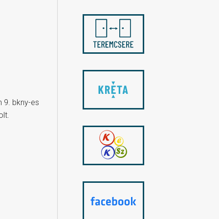
 9. bkny-es
lt.