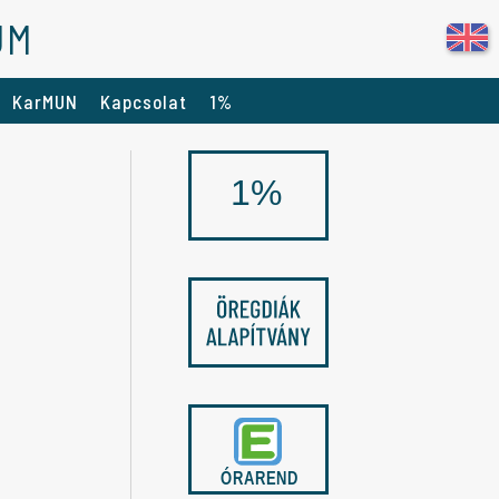
UM
KarMUN
Kapcsolat
1%