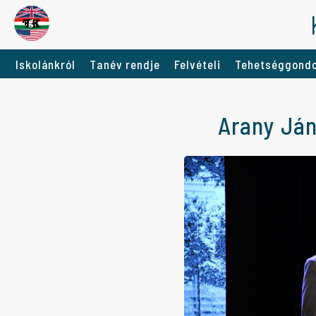
Iskolánkról
Tanév rendje
Felvételi
Tehetséggond
Arany Já