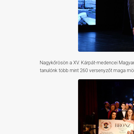
Nagykőrösön a XV. Kárpát-medencei Magyar 
tanulónk több mint 260 versenyzőt maga mögö