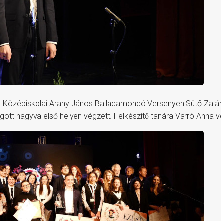
Középiskolai Arany János Balladamondó Versenyen Sütő Zalán
tt hagyva első helyen végzett. Felkészítő tanára Varró Anna vo