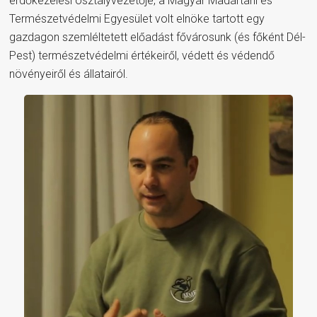
erdőkezelési osztályvezetője, a Magyar Madártani és
Természetvédelmi Egyesület volt elnöke tartott egy
gazdagon szemléltetett előadást fővárosunk (és főként Dél-
Pest) természetvédelmi értékeiről, védett és védendő
növényeiről és állatairól.