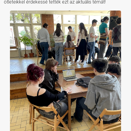
ötleteikkel érdekessé tették ezt az aktuális témát!