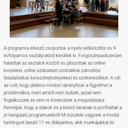
A programra érkező csoportok a nyelvi előkészítős és 9.
évfolyamos osztályokból kerültek ki. Forgószínpadszerűen
haladtak az asztalok között és játszottak az online
kvízekkel, online szabaduló szobákkal, párosítós
feladatokkal, keresztrejtvényekkel és szókeresőkkel. A cél
az volt, hogy játékos módon ráirányítsuk a figyelmet a
problémákra, mert amiről nem tudunk, azzal nem
foglalkozunk és nem is törekszünk a megoldására.
Reméljük, hogy a diákok és a kísérő tanáraik is profitáltak a
jó hangulatú programunkból! Mi büszkék vagyunk a modul
tantárgyat tanuló 11-es diákjainkra, akik munkájukkal és