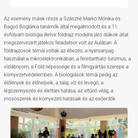
Az esemény másik része a Szászné Markó Mónika és
Bagyó Boglárka tanárnők által megálmodott és a 11.
évfolyam biológia illetve földrajz modulra járó diákok által
megszervezett játékos feladatsor volt az Aulában. A
földrajzosok témái voltak az éhezés, a nyersanyag
használat a mikroelektronikában, a fenntartható turizmus, a
vízlábnyom, a Föld népessége és a filmgyártás szerepe a
környezetvédelemben. A biológiások témái pedig az
élőlények és élőhelyeik, a talaj, víz és levegő, a
légszennyezés és élettani hatása, az eltűnő világ, a
mosószerek és környezeti hatásaik és az esőerdők.