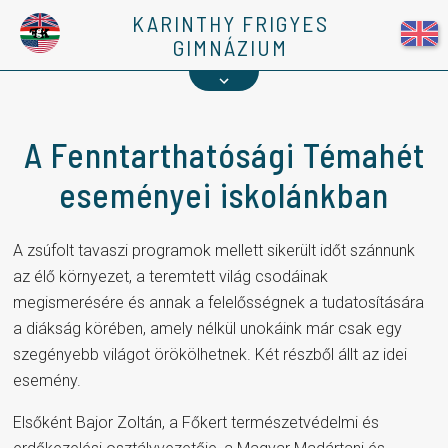
Kapcsolat
KARINTHY FRIGYES
GIMNÁZIUM
1%
A Fenntarthatósági Témahét
eseményei iskolánkban
A zsúfolt tavaszi programok mellett sikerült időt szánnunk
az élő környezet, a teremtett világ csodáinak
megismerésére és annak a felelősségnek a tudatosítására
a diákság körében, amely nélkül unokáink már csak egy
szegényebb világot örökölhetnek. Két részből állt az idei
esemény.
Elsőként Bajor Zoltán, a Főkert természetvédelmi és